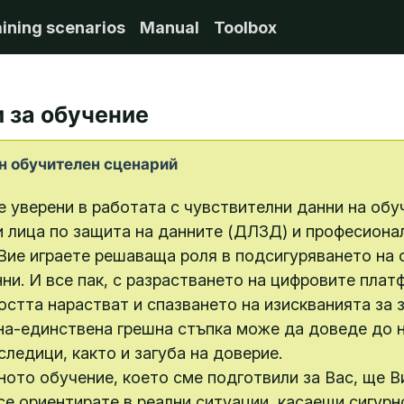
ining scenarios
Manual
Toolbox
 за обучение
outline
н обучителен сценарий
е уверени в работата с чувствителни данни на об
 лица по защита на данните (ДЛЗД) и професионал
 Вие играете решаваща роля в подсигуряването на
ни. И все пак, с разрастването на цифровите плат
стта нарастват и спазването на изискванията за 
на-единствена грешна стъпка може да доведе до н
следици, както и загуба на доверие.
ото обучение, което сме подготвили за Вас, ще В
е ориентирате в реални ситуации, касаещи сигурн