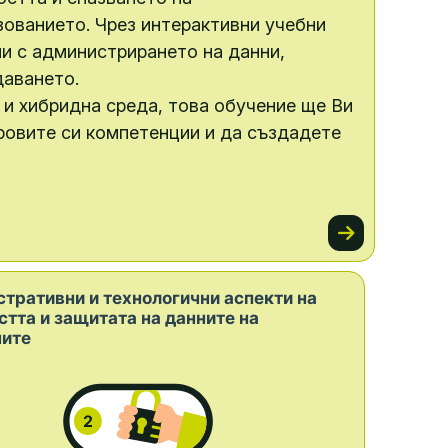
зованието. Чрез интерактивни учебни
и с администрирането на данни,
даването.
 и хибридна среда, това обучение ще Ви
ровите си компетенции и да създадете
Go to sectio
тративни и технологични аспекти на
стта и защитата на данните на
мите