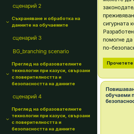
сценарий 2
законодате
преживяван
Съхраняване и обработка на
сигурната к
Collapse
данните на обучаемите
Разработен
сценарий 3
помогне да
по-безопасн
BG_branching scenario
Прочетете
Преглед на образователните
технологии при казуси, свързани
Collapse
с поверителността и
безопасността на данните
Повишаван
обучаеми п
сценарий 4
безопаснос
Преглед на образователните
технологии при казуси, свързани
Collapse
с поверителността и
безопасността на данните