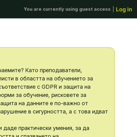
Log in
You are currently using guest access
учаемите? Като преподаватели,
исти в областта на обучението за
 съответствие с GDPR и защита на
форми за обучение, рисковете за
защита на данните е по-важно от
арушение в сигурността, а с това идват
и даде практически умения, за да
остта и спазването на